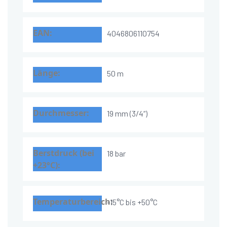
4046806110754
50 m
19 mm (3/4“)
18 bar
-15°C bis +50°C