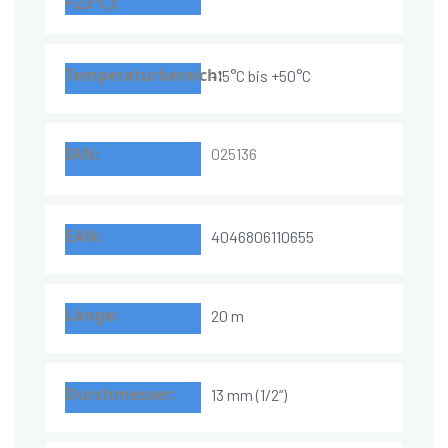
-15°C bis +50°C
025136
4046806110655
20 m
13 mm (1/2“)