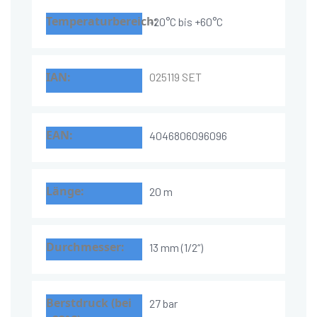
-20°C bis +60°C
025119 SET
4046806096096
20 m
13 mm (1/2“)
27 bar