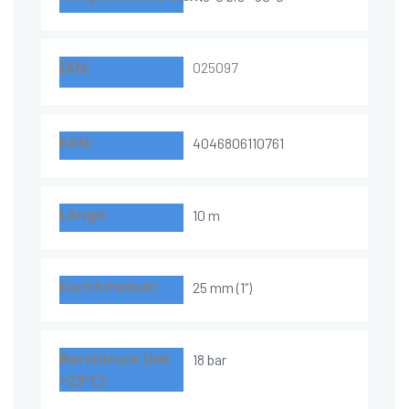
025097
4046806110761
10 m
25 mm (1“)
18 bar