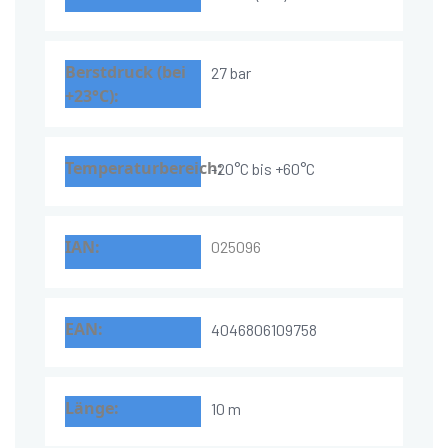
27 bar
-20°C bis +60°C
025096
4046806109758
10 m