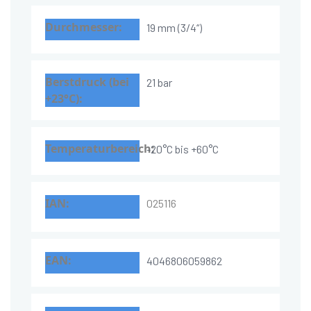
19 mm (3/4“)
21 bar
-20°C bis +60°C
025116
4046806059862