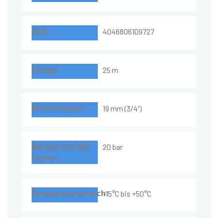
4046806109727
25 m
19 mm (3/4“)
20 bar
-15°C bis +50°C