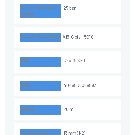
25 bar
-15°C bis +50°C
025118 SET
4046806059893
20 m
13 mm (1/2“)