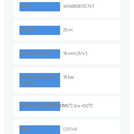
4046806110747
25 m
19 mm (3/4“)
18 bar
-15°C bis +50°C
025146