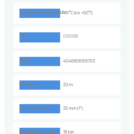
-15°C bis +50°C
025098
4046806109703
20 m
25 mm (1“)
18 bar