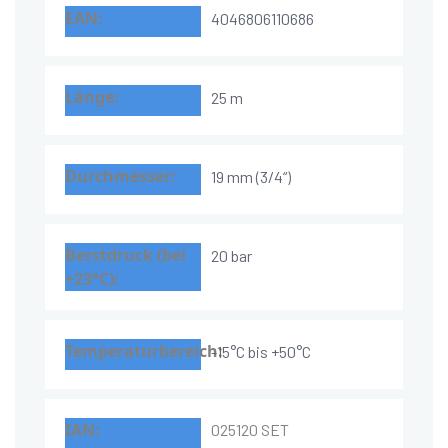
4046806110686
25 m
19 mm (3/4“)
20 bar
-15°C bis +50°C
025120 SET