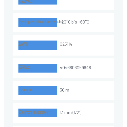
-20°C bis +60°C
025114
4046806059848
30 m
13 mm (1/2“)