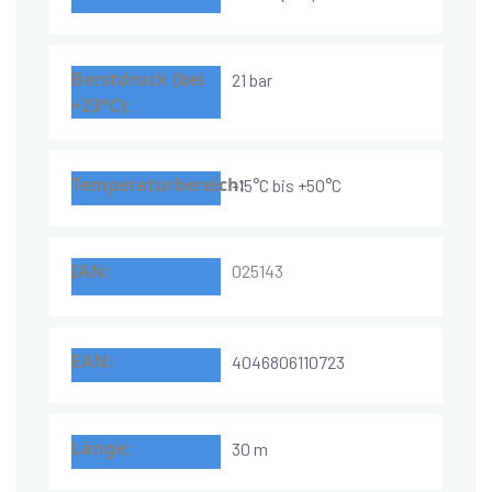
21 bar
-15°C bis +50°C
025143
4046806110723
30 m