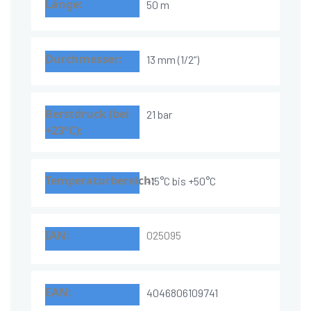
50 m
13 mm (1/2“)
21 bar
-15°C bis +50°C
025095
4046806109741