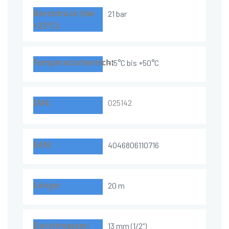
21 bar
-15°C bis +50°C
025142
4046806110716
20 m
13 mm (1/2“)