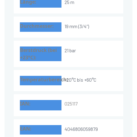
25 m
19 mm (3/4“)
21 bar
-20°C bis +60°C
025117
4046806059879