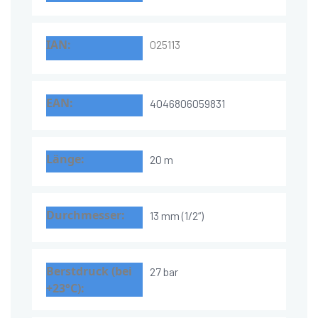
025113
4046806059831
20 m
13 mm (1/2“)
27 bar