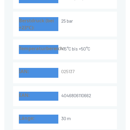
25 bar
-15°C bis +50°C
025137
4046806110662
30 m