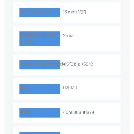
13 mm (1/2“)
25 bar
-15°C bis +50°C
025138
4046806110679