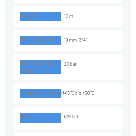
10 m
19 mm (3/4“)
20 bar
-15°C bis +50°C
025139