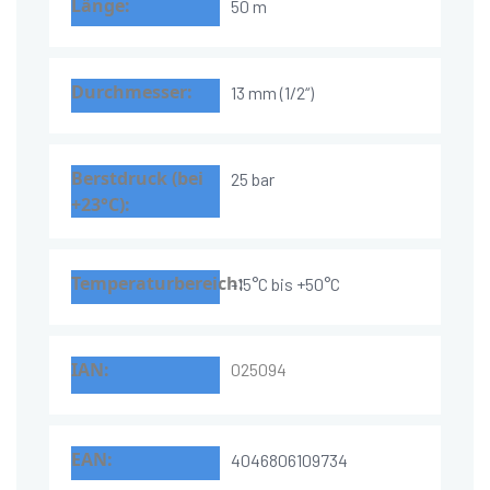
50 m
13 mm (1/2“)
25 bar
-15°C bis +50°C
025094
4046806109734