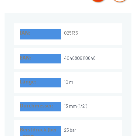
025135
4046806110648
10 m
13 mm (1/2“)
25 bar