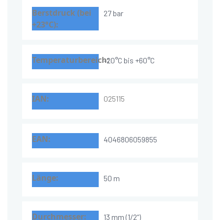
27 bar
-20°C bis +60°C
025115
4046806059855
50 m
13 mm (1/2“)