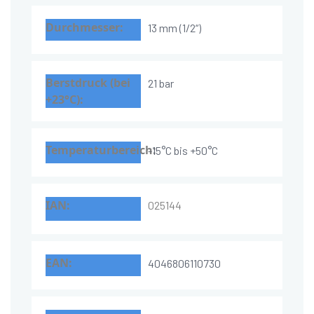
13 mm (1/2“)
21 bar
-15°C bis +50°C
025144
4046806110730