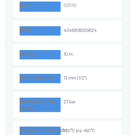
025112
4046806059824
10 m
13 mm (1/2“)
27 bar
-20°C bis +60°C