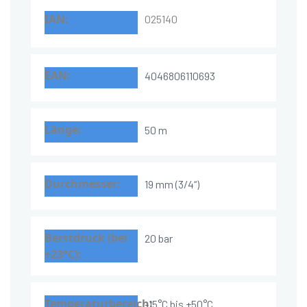
025140
4046806110693
50 m
19 mm (3/4“)
20 bar
-15°C bis +50°C