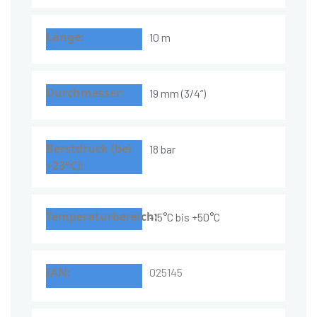
10 m
19 mm (3/4“)
18 bar
-15°C bis +50°C
025145