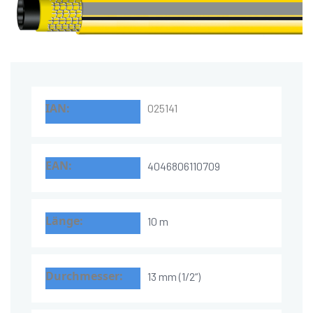
025141
4046806110709
10 m
13 mm (1/2“)